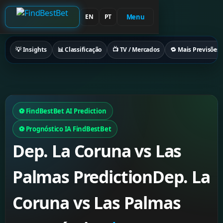
Menu
EN
PT
💡
Insights
📊
Classificação
📺
TV / Mercados
🔁
Mais Previsões
⚽ FindBestBet AI Prediction
⚽ Prognóstico IA FindBestBet
Dep. La Coruna vs Las
Palmas Prediction
Dep. La
Coruna vs Las Palmas