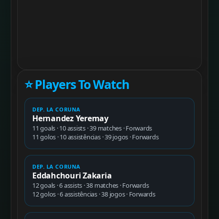
⭐ Players To Watch
DEP. LA CORUNA
Hernandez Yeremay
11 goals · 10 assists · 39 matches · Forwards
11 golos · 10 assistências · 39 jogos · Forwards
DEP. LA CORUNA
Eddahchouri Zakaria
12 goals · 6 assists · 38 matches · Forwards
12 golos · 6 assistências · 38 jogos · Forwards