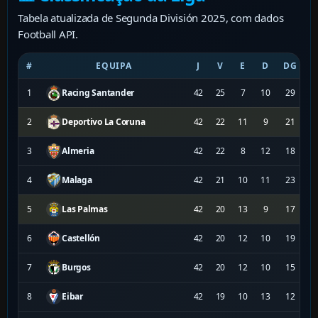
Tabela atualizada de Segunda División 2025, com dados
Football API.
#
EQUIPA
J
V
E
D
DG
P
1
Racing Santander
42
25
7
10
29
2
Deportivo La Coruna
42
22
11
9
21
3
Almeria
42
22
8
12
18
4
Malaga
42
21
10
11
23
5
Las Palmas
42
20
13
9
17
6
Castellón
42
20
12
10
19
7
Burgos
42
20
12
10
15
8
Eibar
42
19
10
13
12