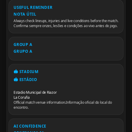
USEFUL REMINDER
NOTA ÚTIL
Always check lineups, injuries and live conditions before the match.
Confirma sempre onzes, lesões e condições ao vivo antes do jogo.
GROUP A
GRUPO A
🏟 STADIUM
🏟 ESTÁDIO
Estadio Municipal de Riazor
La Coruña
Official match venue information.
Informação oficial do local do
encontro.
AI CONFIDENCE