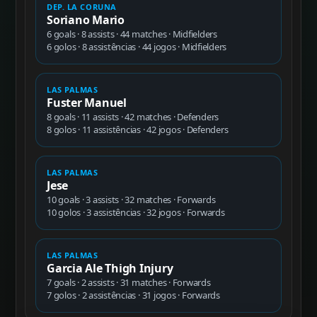
DEP. LA CORUNA
Soriano Mario
6 goals · 8 assists · 44 matches · Midfielders
6 golos · 8 assistências · 44 jogos · Midfielders
LAS PALMAS
Fuster Manuel
8 goals · 11 assists · 42 matches · Defenders
8 golos · 11 assistências · 42 jogos · Defenders
LAS PALMAS
Jese
10 goals · 3 assists · 32 matches · Forwards
10 golos · 3 assistências · 32 jogos · Forwards
LAS PALMAS
Garcia Ale Thigh Injury
7 goals · 2 assists · 31 matches · Forwards
7 golos · 2 assistências · 31 jogos · Forwards