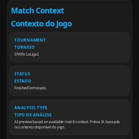
Match Context
Contexto do Jogo
TOURNAMENT
TORNEIO
SPAIN: LaLiga2
STATUS
ESTADO
Finished
Terminado
ANALYSIS TYPE
TIPO DE ANÁLISE
AI preview based on available match context.
Prévia IA baseada
no contexto disponível do jogo.