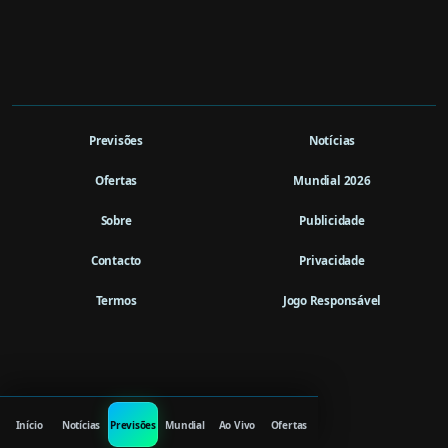
Previsões
Notícias
Ofertas
Mundial 2026
Sobre
Publicidade
Contacto
Privacidade
Termos
Jogo Responsável
Início
Notícias
Previsões
Mundial
Ao Vivo
Ofertas