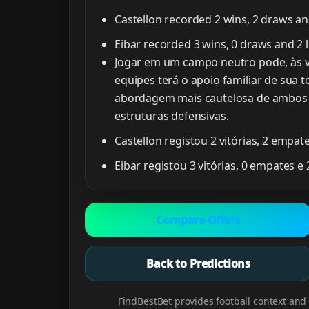
Castellon recorded 2 wins, 2 draws and
Eibar recorded 3 wins, 0 draws and 2 l
Jogar em um campo neutro pode, às ve
equipes terá o apoio familiar de sua t
abordagem mais cautelosa de ambos os
estruturas defensivas.
Castellon registou 2 vitórias, 2 empat
Eibar registou 3 vitórias, 0 empates e
Compare Offers
Back to Predictions
FindBestBet provides football context and 