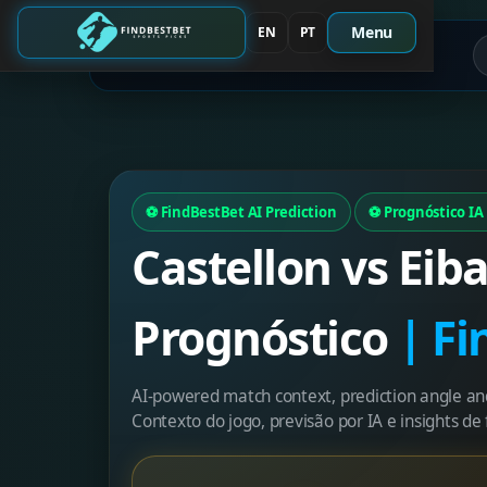
Menu
EN
PT
⚽ FindBestBet AI Prediction
⚽ Prognóstico IA
Castellon vs Eib
Prognóstico
| F
AI-powered match context, prediction angle and 
Contexto do jogo, previsão por IA e insights de 