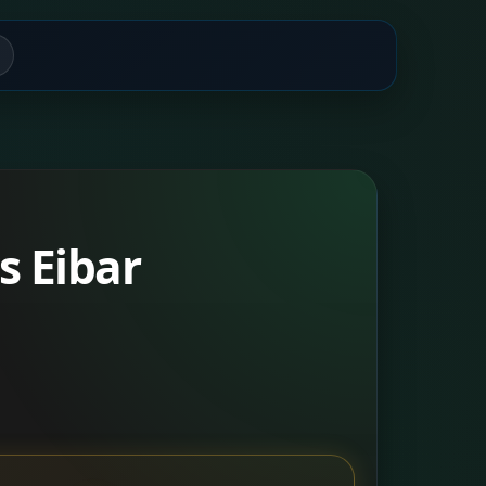
s Eibar