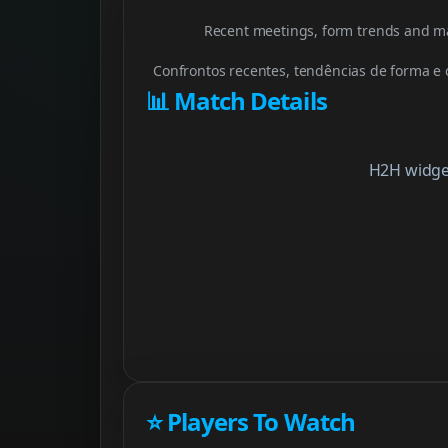
Recent meetings, form trends and ma
Confrontos recentes, tendências de forma e 
📊
Match Details
H2H widge
⭐ Players To Watch