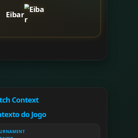
Eibar
ch Context
texto do Jogo
URNAMENT