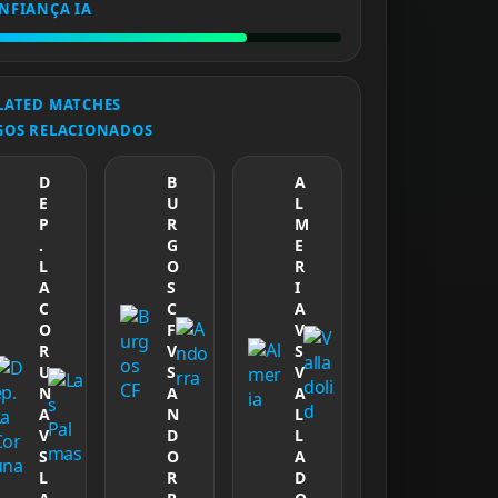
NFIANÇA IA
LATED MATCHES
GOS RELACIONADOS
D
B
A
E
U
L
P
R
M
.
G
E
L
O
R
A
S
I
C
C
A
O
F
V
R
V
S
U
S
V
N
A
A
A
N
L
V
D
L
S
O
A
L
R
D