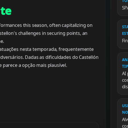
TO
nte
SP
formances this season, often capitalizing on
ST
tellon's challenges in securing points, an
ES
Fi
e.
s atuações nesta temporada, frequentemente
dversários. Dadas as dificuldades do Castellón
AN
e parece a opção mais plausível.
TI
AI
co
di
US
NO
Alw
co