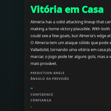
Vitória em Casa
Almeria has a solid attacking lineup that can 
making a home victory plausible. With both 
could see a few goals, but Almeria's edge a
O Almeria tem um ataque sólido que pode e
Valladolid, tornando uma vitória em casa p
marcar, o jogo pode ter alguns gols, mas a
mais provável.
PREDICTION ANGLE
ÂNGULO DA PREVISÃO
-
CONFIDENCE
CONFIANÇA
-