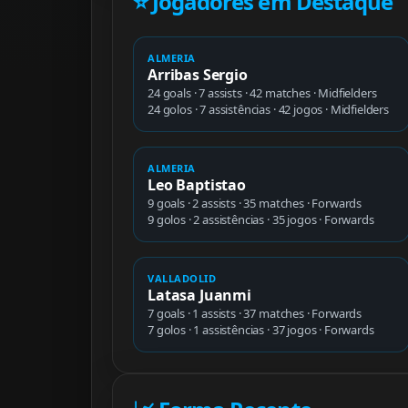
⭐ Jogadores em Destaque
ALMERIA
Arribas Sergio
24 goals · 7 assists · 42 matches · Midfielders
24 golos · 7 assistências · 42 jogos · Midfielders
ALMERIA
Leo Baptistao
9 goals · 2 assists · 35 matches · Forwards
9 golos · 2 assistências · 35 jogos · Forwards
VALLADOLID
Latasa Juanmi
7 goals · 1 assists · 37 matches · Forwards
7 golos · 1 assistências · 37 jogos · Forwards