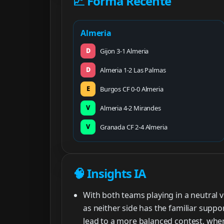
📈 Forma Recente
Almeria
D
Gijon 3-1 Almeria
D
Almeria 1-2 Las Palmas
E
Burgos CF 0-0 Almeria
V
Almeria 4-2 Mirandes
V
Granada CF 2-4 Almeria
🧠 Insights IA
With both teams playing in a neutral 
as neither side has the familiar suppo
lead to a more balanced contest, wher