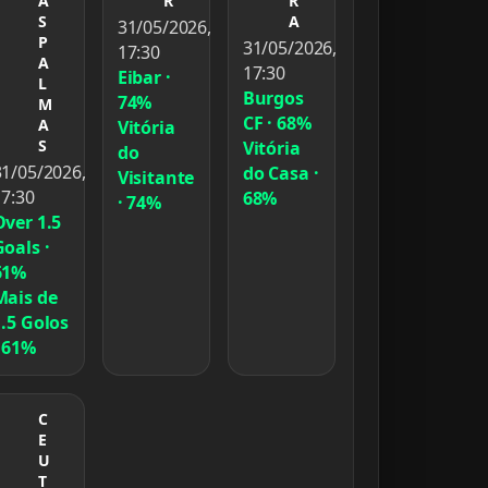
A
R
R
S
A
31/05/2026,
P
31/05/2026,
17:30
A
17:30
Eibar ·
L
Burgos
74%
M
CF · 68%
A
Vitória
S
Vitória
do
31/05/2026,
do Casa ·
Visitante
17:30
68%
· 74%
Over 1.5
Goals ·
61%
Mais de
1.5 Golos
· 61%
C
E
U
T