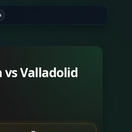
s
 vs Valladolid