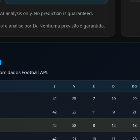
AI analysis only. No prediction is guaranteed.
ol e análise por IA. Nenhuma previsão é garantida.
a
com dados Football API.
J
V
E
D
DG
42
25
7
10
29
42
22
11
9
21
42
22
8
12
18
42
21
10
11
23