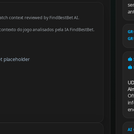
se
an
tch context reviewed by FindBestBet AI.
contexto do jogo analisados pela IA FindBestBet.
GR
GR
t placeholder
🏟
🏟
UD
Al
Of
in
en
AI