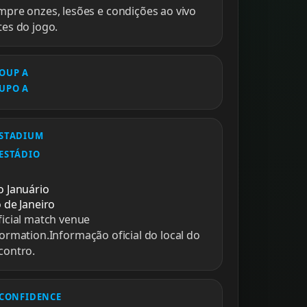
mpre onzes, lesões e condições ao vivo
tes do jogo.
OUP A
UPO A
 STADIUM
 ESTÁDIO
o Januário
o de Janeiro
ficial match venue
formation.
Informação oficial do local do
contro.
 CONFIDENCE