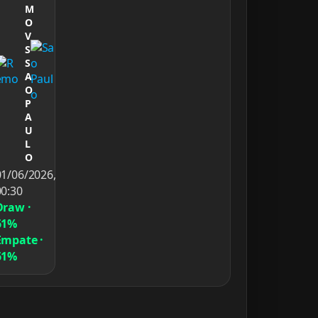
M
O
V
S
S
A
O
P
A
U
L
O
01/06/2026,
00:30
Draw ·
61%
Empate ·
61%