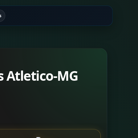
s
s Atletico-MG