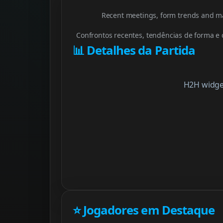
Recent meetings, form trends and ma
Confrontos recentes, tendências de forma e 
📊
Detalhes da Partida
H2H widge
⭐ Jogadores em Destaque