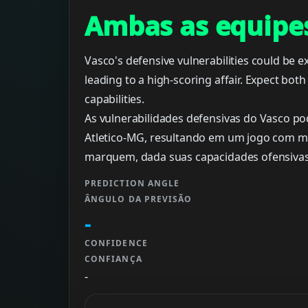
Ambas as equip
Vasco's defensive vulnerabilities could be 
leading to a high-scoring affair. Expect both
capabilities.
As vulnerabilidades defensivas do Vasco p
Atletico-MG, resultando em um jogo com mu
marquem, dada suas capacidades ofensivas
PREDICTION ANGLE
ÂNGULO DA PREVISÃO
-
CONFIDENCE
CONFIANÇA
-