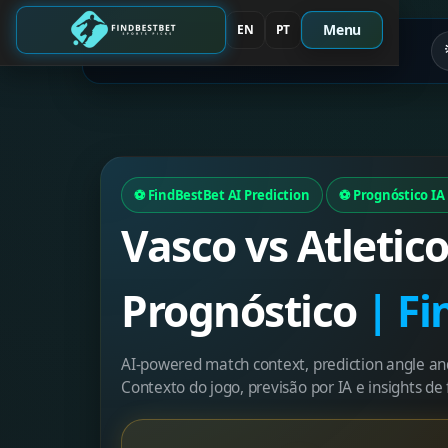
Menu
EN
PT
⚽ FindBestBet AI Prediction
⚽ Prognóstico IA
Vasco vs Atletic
Prognóstico
| F
AI-powered match context, prediction angle and 
Contexto do jogo, previsão por IA e insights de 