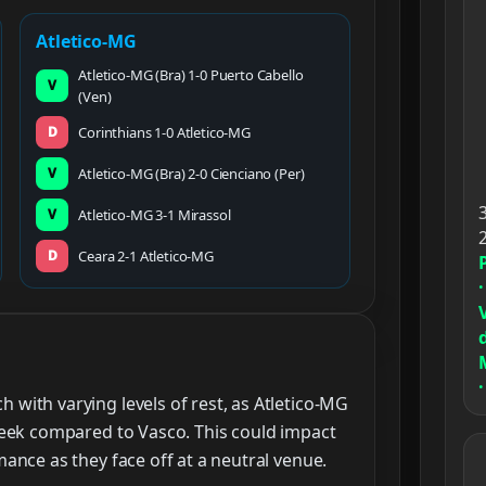
Atletico-MG
Atletico-MG (Bra) 1-0 Puerto Cabello
V
(Ven)
D
Corinthians 1-0 Atletico-MG
V
Atletico-MG (Bra) 2-0 Cienciano (Per)
V
Atletico-MG 3-1 Mirassol
D
Ceara 2-1 Atletico-MG
 with varying levels of rest, as Atletico-MG
 week compared to Vasco. This could impact
mance as they face off at a neutral venue.