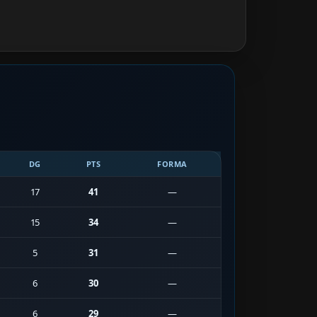
DG
PTS
FORMA
17
41
—
15
34
—
5
31
—
6
30
—
6
29
—