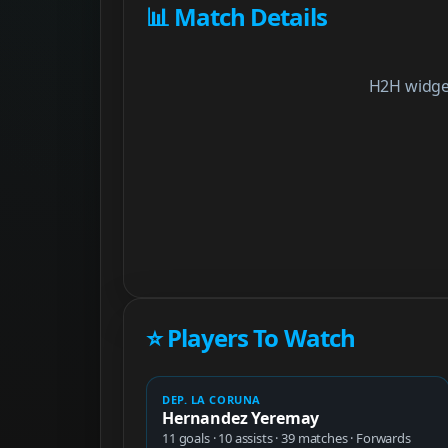
📊
Match Details
H2H widge
⭐ Players To Watch
DEP. LA CORUNA
Hernandez Yeremay
11 goals · 10 assists · 39 matches · Forwards