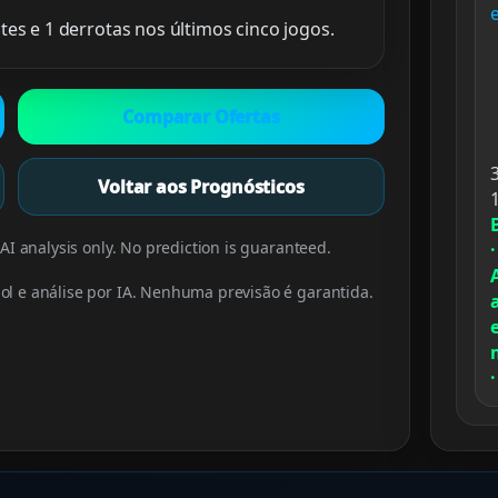
tes e 1 derrotas nos últimos cinco jogos.
Comparar Ofertas
Voltar aos Prognósticos
AI analysis only. No prediction is guaranteed.
ol e análise por IA. Nenhuma previsão é garantida.