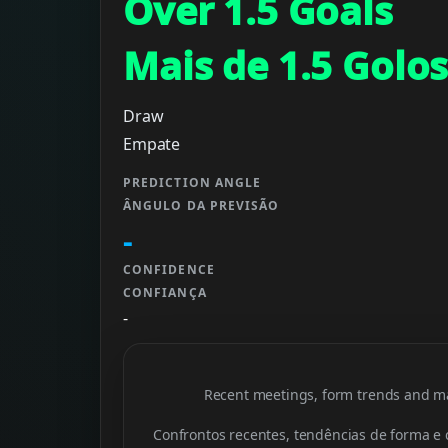
Over 1.5 Goals
Mais de 1.5 Golo
Draw
Empate
PREDICTION ANGLE
ÂNGULO DA PREVISÃO
-
CONFIDENCE
CONFIANÇA
-
Recent meetings, form trends and ma
Confrontos recentes, tendências de forma e 