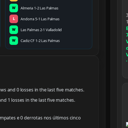
W
Almeria 1-2 Las Palmas
L
Andorra 5-1 Las Palmas
E
W
Las Palmas 2-1 Valladolid
W
Cadiz CF 1-2 Las Palmas
s and 0 losses in the last five matches.
d 1 losses in the last five matches.
 empates e 0 derrotas nos últimos cinco