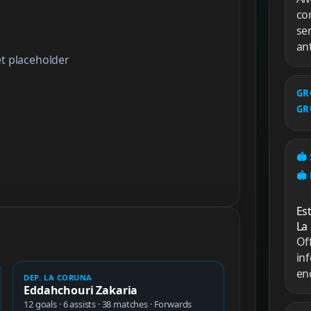
co
se
an
t placeholder
GR
GR
🏟
🏟
Es
La
Of
in
en
DEP. LA CORUNA
Eddahchouri Zakaria
12 goals · 6 assists · 38 matches · Forwards