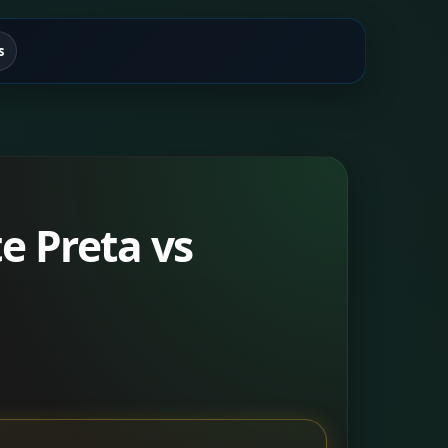
s
e Preta vs