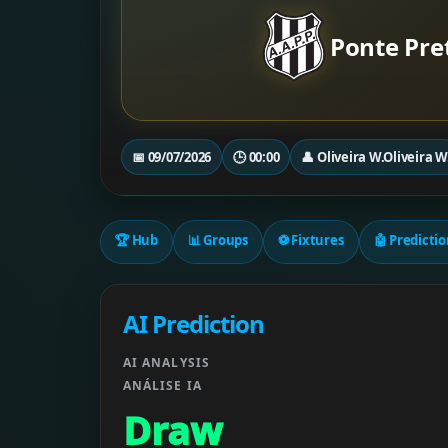
Ponte Pre
📅 09/07/2026
🕒 00:00
👤
Oliveira W.
Oliveira W
🏆 Hub
📊 Groups
⚽ Fixtures
🤖 Predictio
AI Prediction
AI ANALYSIS
ANÁLISE IA
Draw