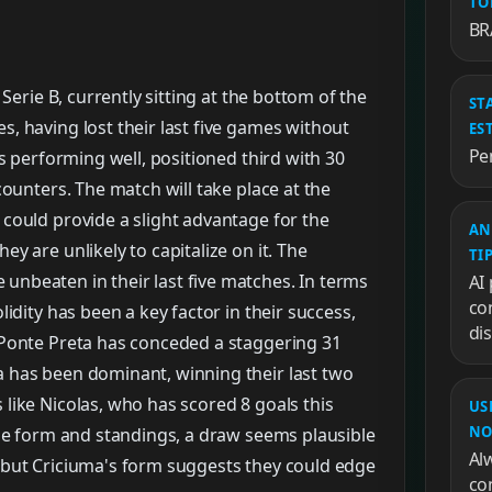
TO
BR
 Serie B, currently sitting at the bottom of the
ST
s, having lost their last five games without
ES
Pe
is performing well, positioned third with 30
counters. The match will take place at the
 could provide a slight advantage for the
AN
y are unlikely to capitalize on it. The
TI
unbeaten in their last five matches. In terms
AI
co
lidity has been a key factor in their success,
di
e Ponte Preta has conceded a staggering 31
a has been dominant, winning their last two
 like Nicolas, who has scored 8 goals this
US
NO
 the form and standings, a draw seems plausible
Alw
, but Criciuma's form suggests they could edge
co