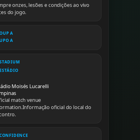
mpre onzes, lesões e condições ao vivo
tes do jogo.
OUP A
UPO A
 STADIUM
 ESTÁDIO
tádio Moisés Lucarelli
mpinas
ficial match venue
formation.
Informação oficial do local do
contro.
 CONFIDENCE