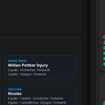
PONTE PRETA
Willian Pottker Injury
2 goals · 14 matches · Forwards
2 golos · 14 jogos · Forwards
CRICIUMA
Nicolas
8 goals · 1 assists · 22 matches · Forwards
8 golos · 1 assistências · 22 jogos · Forwards