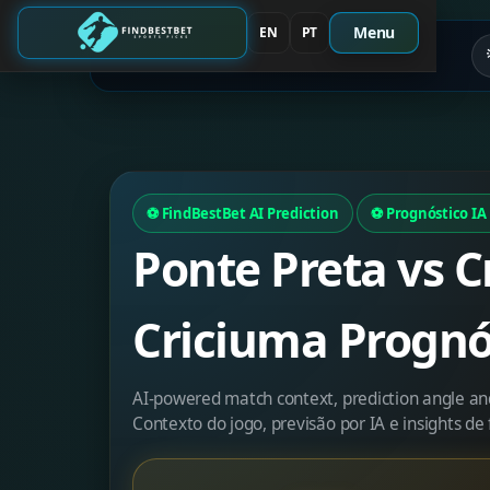
Menu
EN
PT
⚽ FindBestBet AI Prediction
⚽ Prognóstico IA
Ponte Preta vs C
Criciuma Prognó
AI-powered match context, prediction angle and 
Contexto do jogo, previsão por IA e insights de 