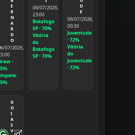
B
I
U
E
D
06/07/2026,
R
E
23:00
N
06/07/2026,
Botafogo
A
00:30
SP · 70%
R
Juventude
D
Vitória
· 72%
O
do
Vitória
06/07/2026,
Botafogo
do
23:00
SP · 70%
Juventude
Draw ·
· 72%
65%
Empate ·
65%
G
O
I
A
S
V