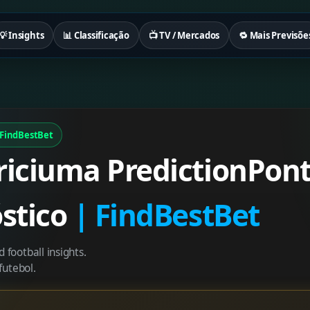
💡
Insights
📊
Classificação
📺
TV / Mercados
🔁
Mais Previsõe
 FindBestBet
riciuma Prediction
Pont
stico
| FindBestBet
football insights.
futebol.