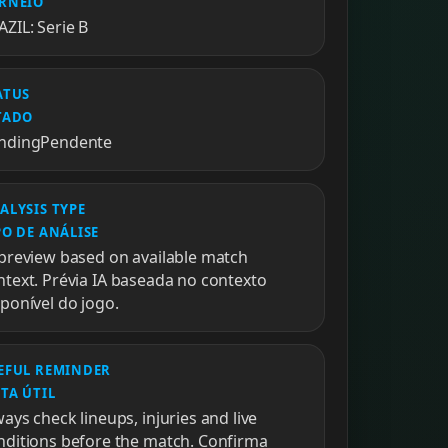
RNEIO
AZIL: Serie B
ATUS
TADO
nding
Pendente
ALYSIS TYPE
PO DE ANÁLISE
 preview based on available match
ntext.
Prévia IA baseada no contexto
sponível do jogo.
EFUL REMINDER
TA ÚTIL
ays check lineups, injuries and live
nditions before the match.
Confirma