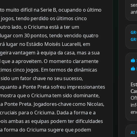
se
 muito difícil na Serie B, ocupando o último
an
jogos, tendo perdido os últimos cinco
tro lado, o Criciuma está a ter um
GR
lugar com 30 pontos, tendo vencido quatro
GR
rá lugar no Estádio Moisés Lucarelli, em
geira vantagem à equipa da casa, mas a sua
l que a aproveitem. O momento claramente
🏟
🏟
ltimos cinco jogos. Em termos de dinâmicas
m sido um fator chave no seu sucesso,
Es
nquanto a Ponte Preta sofreu impressionantes
Ca
s mostra que o Criciuma tem sido dominante,
Of
 a Ponte Preta. Jogadores-chave como Nicolas,
in
en
ruciais para o Criciuma. Dada a forma e a
 pois ambas as equipas podem ter dificuldades
s a forma do Criciuma sugere que podem
AI