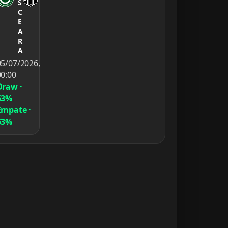
S
C
E
A
R
A
05/07/2026,
00:00
Draw ·
63%
Empate ·
63%