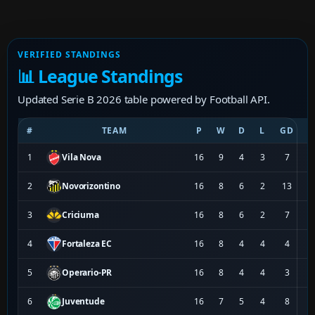
VERIFIED STANDINGS
📊 League Standings
Updated Serie B 2026 table powered by Football API.
#
TEAM
P
W
D
L
GD
P
1
Vila Nova
16
9
4
3
7
2
Novorizontino
16
8
6
2
13
3
Criciuma
16
8
6
2
7
4
Fortaleza EC
16
8
4
4
4
5
Operario-PR
16
8
4
4
3
6
Juventude
16
7
5
4
8