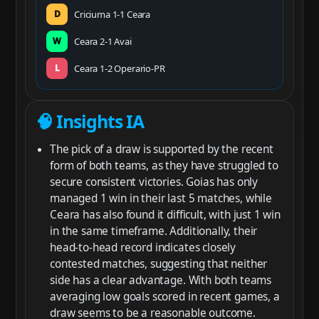
D
Criciuma 1-1 Ceara
W
Ceara 2-1 Avai
L
Ceara 1-2 Operario-PR
🧠 Insights IA
The pick of a draw is supported by the recent
form of both teams, as they have struggled to
secure consistent victories. Goias has only
managed 1 win in their last 5 matches, while
Ceara has also found it difficult, with just 1 win
in the same timeframe. Additionally, their
head-to-head record indicates closely
contested matches, suggesting that neither
side has a clear advantage. With both teams
averaging low goals scored in recent games, a
draw seems to be a reasonable outcome.