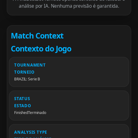
análise por IA. Nenhuma previsão é garantida.
Match Context
Contexto do Jogo
TOURNAMENT
TORNEIO
BRAZIL: Serie B
STATUS
ESTADO
Finished
Terminado
ANALYSIS TYPE