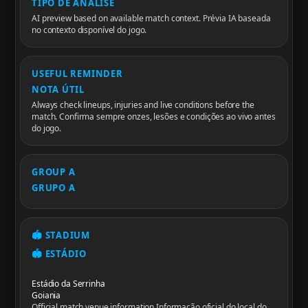
TIPO DE ANÁLISE
AI preview based on available match context.
Prévia IA baseada
no contexto disponível do jogo.
USEFUL REMINDER
NOTA ÚTIL
Always check lineups, injuries and live conditions before the
match.
Confirma sempre onzes, lesões e condições ao vivo antes
do jogo.
GROUP A
GRUPO A
🏟 STADIUM
🏟 ESTÁDIO
Estádio da Serrinha
Goiania
Official match venue information.
Informação oficial do local do