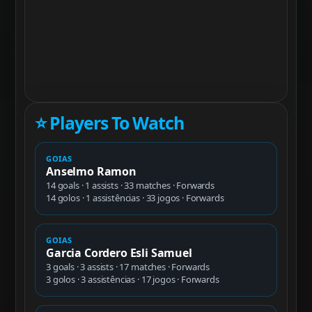
⭐ Players To Watch
GOIAS
Anselmo Ramon
14 goals · 1 assists · 33 matches · Forwards
14 golos · 1 assistências · 33 jogos · Forwards
GOIAS
Garcia Cordero Esli Samuel
3 goals · 3 assists · 17 matches · Forwards
3 golos · 3 assistências · 17 jogos · Forwards