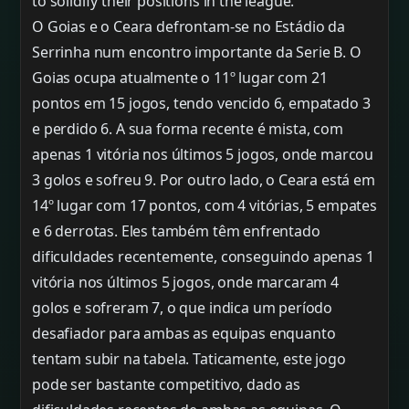
to solidify their positions in the league.
O Goias e o Ceara defrontam-se no Estádio da
Serrinha num encontro importante da Serie B. O
Goias ocupa atualmente o 11º lugar com 21
pontos em 15 jogos, tendo vencido 6, empatado 3
e perdido 6. A sua forma recente é mista, com
apenas 1 vitória nos últimos 5 jogos, onde marcou
3 golos e sofreu 9. Por outro lado, o Ceara está em
14º lugar com 17 pontos, com 4 vitórias, 5 empates
e 6 derrotas. Eles também têm enfrentado
dificuldades recentemente, conseguindo apenas 1
vitória nos últimos 5 jogos, onde marcaram 4
golos e sofreram 7, o que indica um período
desafiador para ambas as equipas enquanto
tentam subir na tabela. Taticamente, este jogo
pode ser bastante competitivo, dado as