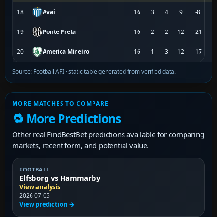
18
Avai
16
3
4
9
-8
19
Ponte Preta
16
2
2
12
-21
20
America Mineiro
16
1
3
12
-17
Source: Football API · static table generated from verified data.
MORE MATCHES TO COMPARE
🔁 More Predictions
Other real FindBestBet predictions available for comparing
markets, recent form, and potential value.
FOOTBALL
Elfsborg vs Hammarby
View analysis
2026-07-05
View prediction →