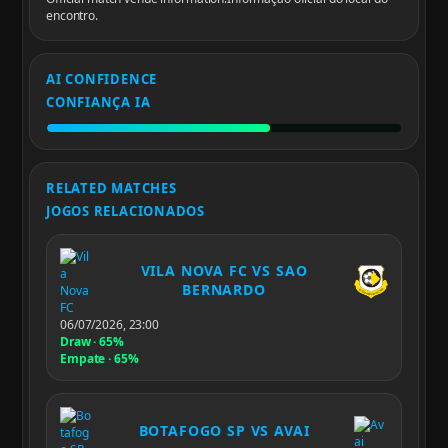
encontro.
AI CONFIDENCE
CONFIANÇA IA
RELATED MATCHES
JOGOS RELACIONADOS
VILA NOVA FC VS SAO
BERNARDO
06/07/2026, 23:00
Draw · 65%
Empate · 65%
BOTAFOGO SP VS AVAI