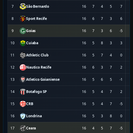
7
São Bernardo
16
7
4
5
7
8
Sport Recife
16
6
7
3
6
9
Goias
16
7
3
6
-5
10
Cuiaba
16
5
8
3
3
11
Athletic Club
16
5
7
4
0
12
Nautico Recife
16
6
3
7
2
13
Atletico Goianiense
16
5
6
5
-1
14
Botafogo SP
16
5
4
7
2
15
CRB
16
5
4
7
-5
16
Londrina
16
5
3
8
0
17
Ceara
16
4
5
7
-5