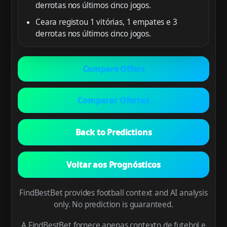
derrotas nos últimos cinco jogos.
Ceara registou 1 vitórias, 1 empates e 3
derrotas nos últimos cinco jogos.
Compare Offers
Comparar Ofertas
Back to Predictions
Voltar aos Prognósticos
FindBestBet provides football context and AI analysis
only. No prediction is guaranteed.
A FindBestBet fornece apenas contexto de futebol e