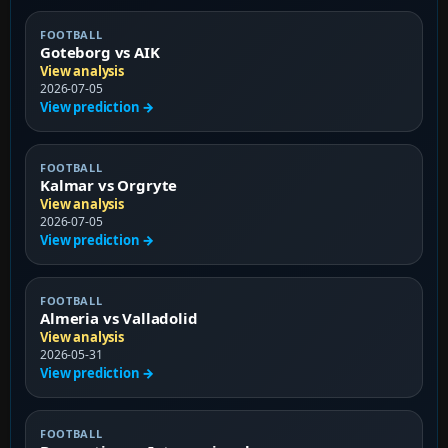
FOOTBALL
Goteborg vs AIK
View analysis
2026-07-05
View prediction →
FOOTBALL
Kalmar vs Orgryte
View analysis
2026-07-05
View prediction →
FOOTBALL
Almeria vs Valladolid
View analysis
2026-05-31
View prediction →
FOOTBALL