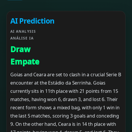
AI Prediction
AI ANALYSIS
ANÁLISE IA
Draw
Empate
Goias and Ceara are set to clash in a crucial Serie B
encounter at the Estádio da Serrinha. Goias
currently sits in 11th place with 21 points from 15
matches, having won 6, drawn 3, and lost 6. Their
recent form shows a mixed bag, with only 1 win in
the last 5 matches, scoring 3 goals and conceding
9. On the other hand, Ceara is in 14 th place with