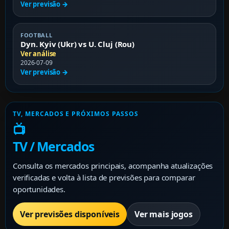
Ver previsão →
FOOTBALL
Dyn. Kyiv (Ukr) vs U. Cluj (Rou)
Ver análise
2026-07-09
Ver previsão →
TV, MERCADOS E PRÓXIMOS PASSOS
📺
TV / Mercados
Consulta os mercados principais, acompanha atualizações
verificadas e volta à lista de previsões para comparar
oportunidades.
Ver previsões disponíveis
Ver mais jogos