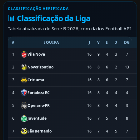
CLASSIFICAÇÃO VERIFICADA
📊 Classificação da Liga
Tabela atualizada de Serie B 2026, com dados Football API.
#
EQUIPA
J
V
E
D
DG
P
1
Vila Nova
16
9
4
3
7
3
2
Novorizontino
16
8
6
2
13
3
3
Criciuma
16
8
6
2
7
3
4
Fortaleza EC
16
8
4
4
4
2
5
Operario-PR
16
8
4
4
3
2
6
Juventude
16
7
5
4
8
2
7
São Bernardo
16
7
4
5
7
2