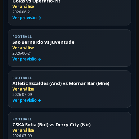
Goias vs Operario-PR
Ver análise
2026-06-21
Ver previsão →
FOOTBALL
Sao Bernardo vs Juventude
Ver análise
2026-06-21
Ver previsão →
FOOTBALL
Atletic Escaldes (And) vs Mornar Bar (Mne)
Ver análise
2026-07-09
Ver previsão →
FOOTBALL
CSKA Sofia (Bul) vs Derry City (Nir)
Ver análise
2026-07-09