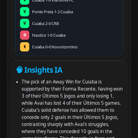
Cuiaba 1-0 Vila Nova FC
V
Ponte Preta 1-2 Cuiaba
V
Cuiaba 2-0 CRB
D
Nautico 1-0 Cuiaba
E
Cuiaba 0-0 Novorizontino
🧠 Insights IA
The pick of an Away Win for Cuiaba is
supported by their Forma Recente, having won
3 of their Últimos 5 Jogos and only losing 1,
while Avai has lost 4 of their Últimos 5 games.
Cuiaba's solid defense has allowed them to
concede only 2 goals in their Últimos 5 Jogos,
contrasting sharply with Avai's struggles,
where they have conceded 10 goals in the