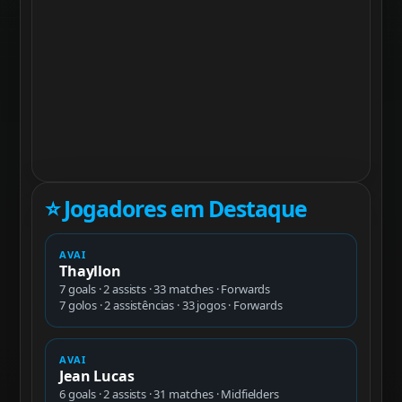
⭐ Jogadores em Destaque
AVAI
Thayllon
7 goals · 2 assists · 33 matches · Forwards
7 golos · 2 assistências · 33 jogos · Forwards
AVAI
Jean Lucas
6 goals · 2 assists · 31 matches · Midfielders