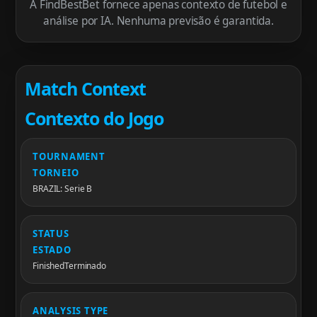
A FindBestBet fornece apenas contexto de futebol e
análise por IA. Nenhuma previsão é garantida.
Match Context
Contexto do Jogo
TOURNAMENT
TORNEIO
BRAZIL: Serie B
STATUS
ESTADO
Finished
Terminado
ANALYSIS TYPE