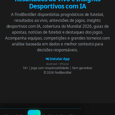
Desportivos com IA
A FindBestBet disponibiliza prognósticos de futebol,
resultados ao vivo, antevisões de jogos, insights
desportivos com IA, cobertura do Mundial 2026, guias de
apostas, notícias de futebol e destaques dos jogos.
Acompanha equipas, competições e grandes torneios com
análise baseada em dados e melhor contexto para
decisões responsáveis.
📲 Instalar App
Android • iPhone
18+ | Joga com responsabilidade | Sem garantias
© 2026 FindBestBet