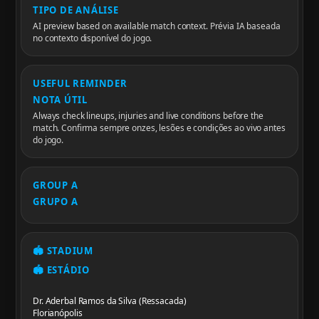
TIPO DE ANÁLISE
AI preview based on available match context.
Prévia IA baseada
no contexto disponível do jogo.
USEFUL REMINDER
NOTA ÚTIL
Always check lineups, injuries and live conditions before the
match.
Confirma sempre onzes, lesões e condições ao vivo antes
do jogo.
GROUP A
GRUPO A
🏟 STADIUM
🏟 ESTÁDIO
Dr. Aderbal Ramos da Silva (Ressacada)
Florianópolis