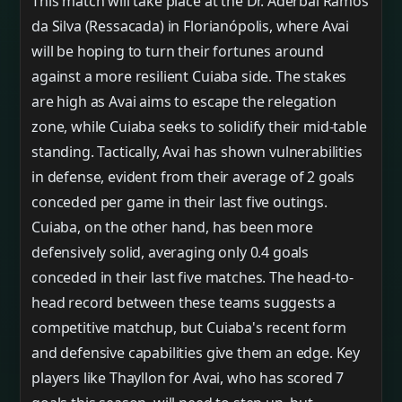
This match will take place at the Dr. Aderbal Ramos
da Silva (Ressacada) in Florianópolis, where Avai
will be hoping to turn their fortunes around
against a more resilient Cuiaba side. The stakes
are high as Avai aims to escape the relegation
zone, while Cuiaba seeks to solidify their mid-table
standing. Tactically, Avai has shown vulnerabilities
in defense, evident from their average of 2 goals
conceded per game in their last five outings.
Cuiaba, on the other hand, has been more
defensively solid, averaging only 0.4 goals
conceded in their last five matches. The head-to-
head record between these teams suggests a
competitive matchup, but Cuiaba's recent form
and defensive capabilities give them an edge. Key
players like Thayllon for Avai, who has scored 7