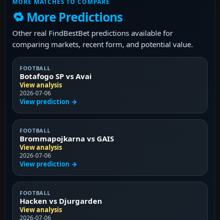
MORE MATCHES TO COMPARE
🔁 More Predictions
Other real FindBestBet predictions available for
comparing markets, recent form, and potential value.
FOOTBALL
Botafogo SP vs Avai
View analysis
2026-07-06
View prediction →
FOOTBALL
Brommapojkarna vs GAIS
View analysis
2026-07-06
View prediction →
FOOTBALL
Hacken vs Djurgarden
View analysis
2026-07-06