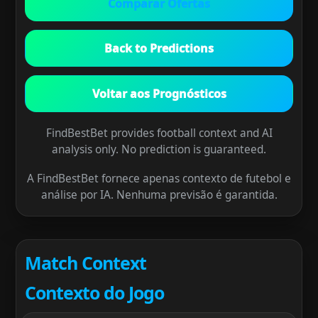
Comparar Ofertas
Back to Predictions
Voltar aos Prognósticos
FindBestBet provides football context and AI
analysis only. No prediction is guaranteed.
A FindBestBet fornece apenas contexto de futebol e
análise por IA. Nenhuma previsão é garantida.
Match Context
Contexto do Jogo