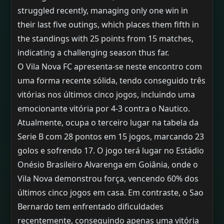
struggled recently, managing only one win in
their last five outings, which places them fifth in
the standings with 25 points from 15 matches,
indicating a challenging season thus far.
O Vila Nova FC apresenta-se neste encontro com
uma forma recente sólida, tendo conseguido três
vitórias nos últimos cinco jogos, incluindo uma
emocionante vitória por 4-3 contra o Nautico.
Atualmente, ocupa o terceiro lugar na tabela da
Serie B com 28 pontos em 15 jogos, marcando 23
golos e sofrendo 17. O jogo terá lugar no Estádio
Onésio Brasileiro Alvarenga em Goiânia, onde o
Vila Nova demonstrou força, vencendo 60% dos
últimos cinco jogos em casa. Em contraste, o Sao
Bernardo tem enfrentado dificuldades
recentemente, conseguindo apenas uma vitória