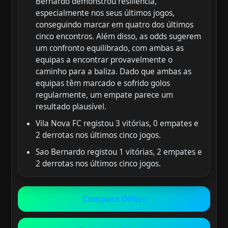
Bernardo demonstrou resiliência,
especialmente nos seus últimos jogos,
conseguindo marcar em quatro dos últimos
cinco encontros. Além disso, as odds sugerem
um confronto equilibrado, com ambas as
equipas a encontrar provavelmente o
caminho para a baliza. Dado que ambas as
equipas têm marcado e sofrido golos
regularmente, um empate parece um
resultado plausível.
Vila Nova FC registou 3 vitórias, 0 empates e
2 derrotas nos últimos cinco jogos.
Sao Bernardo registou 1 vitórias, 2 empates e
2 derrotas nos últimos cinco jogos.
Compare Offers