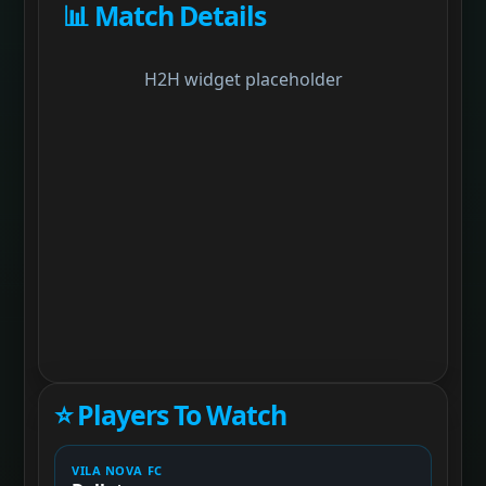
📊
Match Details
H2H widget placeholder
⭐ Players To Watch
VILA NOVA FC