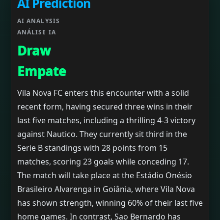
AI Prediction
AI ANALYSIS
ANÁLISE IA
Draw
Empate
Vila Nova FC enters this encounter with a solid
recent form, having secured three wins in their
last five matches, including a thrilling 4-3 victory
against Nautico. They currently sit third in the
Serie B standings with 28 points from 15
matches, scoring 23 goals while conceding 17.
The match will take place at the Estádio Onésio
Brasileiro Alvarenga in Goiânia, where Vila Nova
has shown strength, winning 60% of their last five
home games. In contrast, Sao Bernardo has