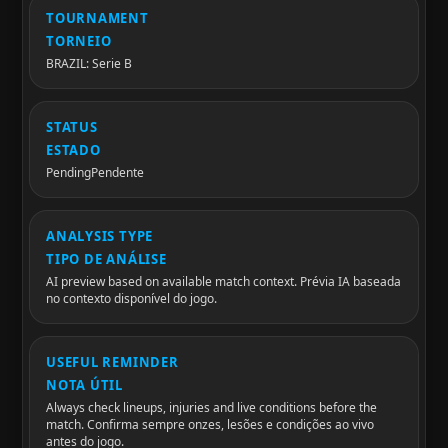
TOURNAMENT
TORNEIO
BRAZIL: Serie B
STATUS
ESTADO
Pending
Pendente
ANALYSIS TYPE
TIPO DE ANÁLISE
AI preview based on available match context.
Prévia IA baseada
no contexto disponível do jogo.
USEFUL REMINDER
NOTA ÚTIL
Always check lineups, injuries and live conditions before the
match.
Confirma sempre onzes, lesões e condições ao vivo
antes do jogo.