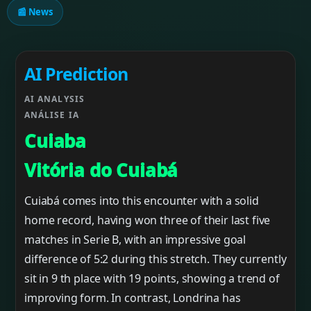
📰 News
AI Prediction
AI ANALYSIS
ANÁLISE IA
Cuiaba
Vitória do Cuiabá
Cuiabá comes into this encounter with a solid
home record, having won three of their last five
matches in Serie B, with an impressive goal
difference of 5:2 during this stretch. They currently
sit in 9 th place with 19 points, showing a trend of
improving form. In contrast, Londrina has