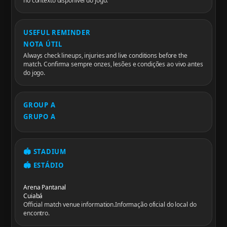
no contexto disponível do jogo.
USEFUL REMINDER
NOTA ÚTIL
Always check lineups, injuries and live conditions before the
match.
Confirma sempre onzes, lesões e condições ao vivo antes
do jogo.
GROUP A
GRUPO A
🏟 STADIUM
🏟 ESTÁDIO
Arena Pantanal
Cuiabá
Official match venue information.
Informação oficial do local do
encontro.