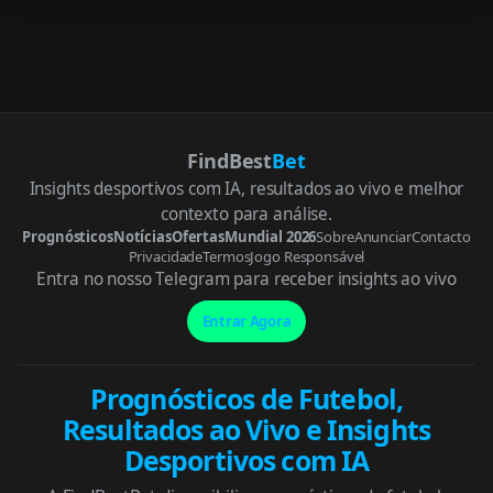
FindBest
Bet
Insights desportivos com IA, resultados ao vivo e melhor
contexto para análise.
Prognósticos
Notícias
Ofertas
Mundial 2026
Sobre
Anunciar
Contacto
Privacidade
Termos
Jogo Responsável
Entra no nosso Telegram para receber insights ao vivo
Entrar Agora
Prognósticos de Futebol,
Resultados ao Vivo e Insights
Desportivos com IA