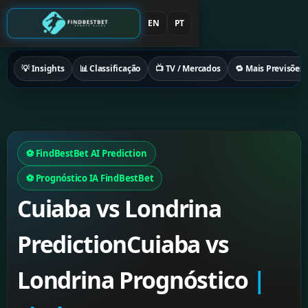
EN
PT
💡
Insights
📊
Classificação
📺
TV / Mercados
🔁
Mais Previsões
⚽ FindBestBet AI Prediction
⚽ Prognóstico IA FindBestBet
Cuiaba vs Londrina
Prediction
Cuiaba vs
Londrina Prognóstico
|