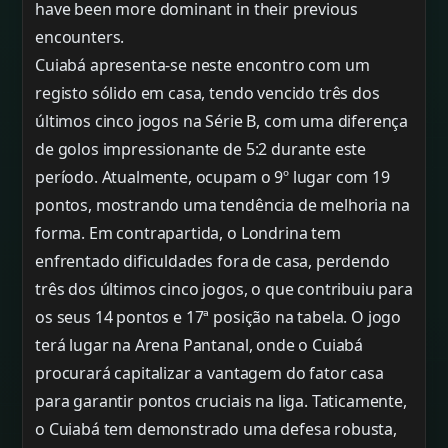
have been more dominant in their previous
encounters.
Cuiabá apresenta-se neste encontro com um
registo sólido em casa, tendo vencido três dos
últimos cinco jogos na Série B, com uma diferença
de golos impressionante de 5:2 durante este
período. Atualmente, ocupam o 9º lugar com 19
pontos, mostrando uma tendência de melhoria na
forma. Em contrapartida, o Londrina tem
enfrentado dificuldades fora de casa, perdendo
três dos últimos cinco jogos, o que contribuiu para
os seus 14 pontos e 17ª posição na tabela. O jogo
terá lugar na Arena Pantanal, onde o Cuiabá
procurará capitalizar a vantagem do fator casa
para garantir pontos cruciais na liga. Taticamente,
o Cuiabá tem demonstrado uma defesa robusta,