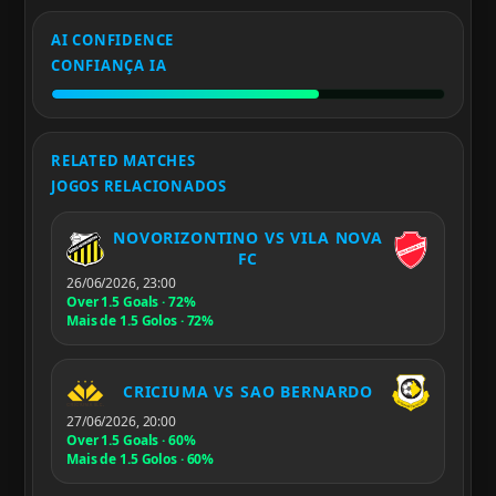
AI CONFIDENCE
CONFIANÇA IA
RELATED MATCHES
JOGOS RELACIONADOS
NOVORIZONTINO VS VILA NOVA
FC
26/06/2026, 23:00
Over 1.5 Goals · 72%
Mais de 1.5 Golos · 72%
CRICIUMA VS SAO BERNARDO
27/06/2026, 20:00
Over 1.5 Goals · 60%
Mais de 1.5 Golos · 60%