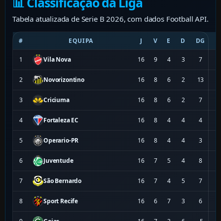
📊 Classificação da Liga
Tabela atualizada de Serie B 2026, com dados Football API.
#
EQUIPA
J
V
E
D
DG
P
1
Vila Nova
16
9
4
3
7
3
2
Novorizontino
16
8
6
2
13
3
3
Criciuma
16
8
6
2
7
3
4
Fortaleza EC
16
8
4
4
4
2
5
Operario-PR
16
8
4
4
3
2
6
Juventude
16
7
5
4
8
2
7
São Bernardo
16
7
4
5
7
2
8
Sport Recife
16
6
7
3
6
2