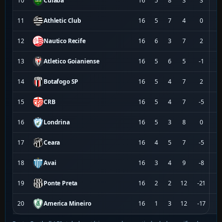
10
Cuiaba
16
5
8
3
3
2
11
Athletic Club
16
5
7
4
0
2
12
Nautico Recife
16
6
3
7
2
2
13
Atletico Goianiense
16
5
6
5
-1
2
14
Botafogo SP
16
5
4
7
2
1
15
CRB
16
5
4
7
-5
1
16
Londrina
16
5
3
8
0
1
17
Ceara
16
4
5
7
-5
1
18
Avai
16
3
4
9
-8
1
19
Ponte Preta
16
2
2
12
-21
20
America Mineiro
16
1
3
12
-17