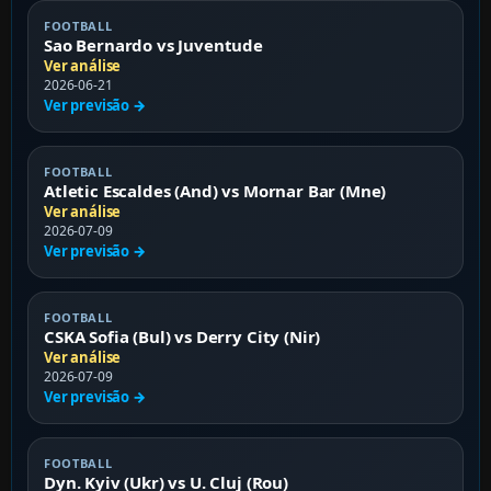
FOOTBALL
Sao Bernardo vs Juventude
Ver análise
2026-06-21
Ver previsão →
FOOTBALL
Atletic Escaldes (And) vs Mornar Bar (Mne)
Ver análise
2026-07-09
Ver previsão →
FOOTBALL
CSKA Sofia (Bul) vs Derry City (Nir)
Ver análise
2026-07-09
Ver previsão →
FOOTBALL
Dyn. Kyiv (Ukr) vs U. Cluj (Rou)