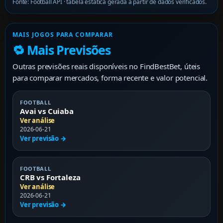
Fonte: Football API · tabela estática gerada a partir de dados verificados.
MAIS JOGOS PARA COMPARAR
🔁 Mais Previsões
Outras previsões reais disponíveis no FindBestBet, úteis
para comparar mercados, forma recente e valor potencial.
FOOTBALL
Avai vs Cuiaba
Ver análise
2026-06-21
Ver previsão →
FOOTBALL
CRB vs Fortaleza
Ver análise
2026-06-21
Ver previsão →