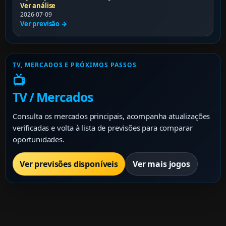
Ver análise
2026-07-09
Ver previsão →
TV, MERCADOS E PRÓXIMOS PASSOS
📺
TV / Mercados
Consulta os mercados principais, acompanha atualizações
verificadas e volta à lista de previsões para comparar
oportunidades.
Ver previsões disponíveis
Ver mais jogos