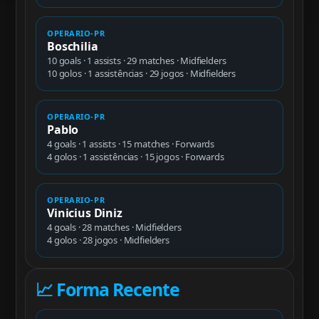
OPERARIO-PR
Boschilia
10 goals · 1 assists · 29 matches · Midfielders
10 golos · 1 assistências · 29 jogos · Midfielders
OPERARIO-PR
Pablo
4 goals · 1 assists · 15 matches · Forwards
4 golos · 1 assistências · 15 jogos · Forwards
OPERARIO-PR
Vinicius Diniz
4 goals · 28 matches · Midfielders
4 golos · 28 jogos · Midfielders
📈 Forma Recente