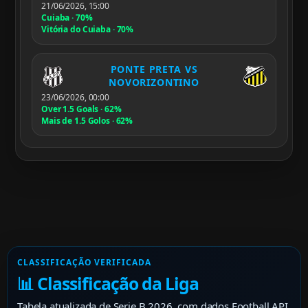
21/06/2026, 15:00
Cuiaba · 70%
Vitória do Cuiaba · 70%
PONTE PRETA VS
NOVORIZONTINO
23/06/2026, 00:00
Over 1.5 Goals · 62%
Mais de 1.5 Golos · 62%
CLASSIFICAÇÃO VERIFICADA
📊 Classificação da Liga
Tabela atualizada de Serie B 2026, com dados Football API.