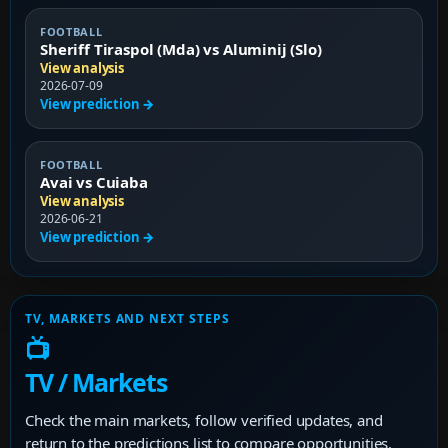
FOOTBALL
Sheriff Tiraspol (Mda) vs Aluminij (Slo)
View analysis
2026-07-09
View prediction →
FOOTBALL
Avai vs Cuiaba
View analysis
2026-06-21
View prediction →
TV, MARKETS AND NEXT STEPS
📺
TV / Markets
Check the main markets, follow verified updates, and
return to the predictions list to compare opportunities.