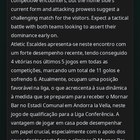
competitive encounters, but the home side's
current form and attacking prowess suggest a
challenging match for the visitors. Expect a tactical
battle with both teams looking to assert their
dominance early on.
Atletic Escaldes apresenta-se neste encontro com
um forte desempenho recente, tendo conseguido
4 vitórias nos últimos 5 jogos em todas as
competições, marcando um total de 11 golos e
sofrendo 6. Atualmente, ocupam uma posição
favorável na liga, o que acrescenta à sua dinâmica
à medida que se preparam para receber o Mornar
Bar no Estadi Comunal em Andorra la Vella, neste
jogo de qualificação para a Liga Conferência. A
vantagem de jogar em casa pode desempenhar
um papel crucial, especialmente com o apoio dos