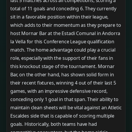
last 5 matches across all competitions, scoring a
total of 11 goals and conceding 6. They currently
sit in a favorable position within their league,
which adds to their momentum as they prepare to
host Mornar Bar at the Estadi Comunal in Andorra
la Vella for this Conference League qualification
match. The home advantage could play a crucial
role, especially with the support of their fans in
this knockout stage of the tournament. Mornar
Bar, on the other hand, has shown solid form in
their recent fixtures, winning 4 out of their last 5
games, with an impressive defensive record,
conceding only 1 goal in that span. Their ability to
maintain clean sheets will be vital against an Atletic
Escaldes side that is capable of scoring multiple
goals. Historically, both teams have had