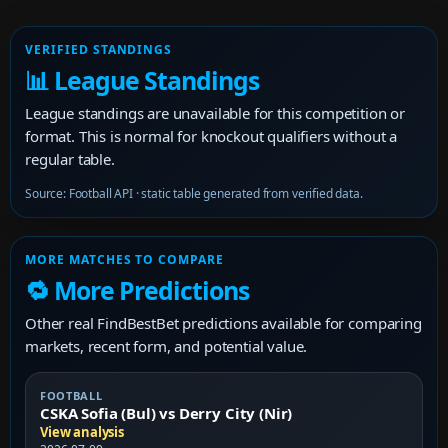
VERIFIED STANDINGS
📊 League Standings
League standings are unavailable for this competition or
format. This is normal for knockout qualifiers without a
regular table.
Source: Football API · static table generated from verified data.
MORE MATCHES TO COMPARE
🔁 More Predictions
Other real FindBestBet predictions available for comparing
markets, recent form, and potential value.
FOOTBALL
CSKA Sofia (Bul) vs Derry City (Nir)
View analysis