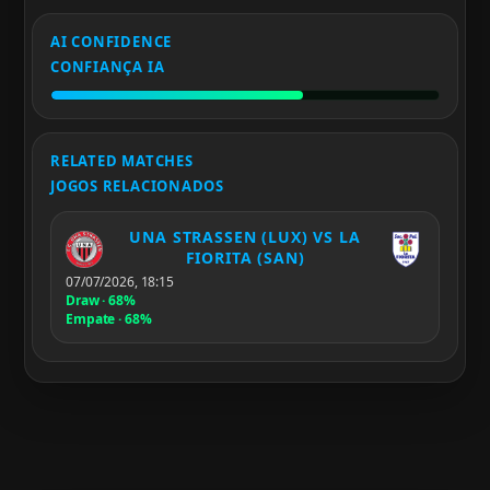
AI CONFIDENCE
CONFIANÇA IA
RELATED MATCHES
JOGOS RELACIONADOS
UNA STRASSEN (LUX) VS LA
FIORITA (SAN)
07/07/2026, 18:15
Draw · 68%
Empate · 68%