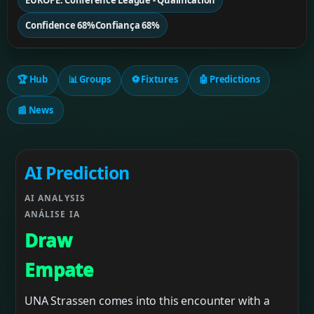
EUROPE: Conference League - Qualification
Confidence 68%
Confiança 68%
🏆 Hub
📊 Groups
⚽ Fixtures
🤖 Predictions
📰 News
AI Prediction
AI ANALYSIS
ANÁLISE IA
Draw
Empate
UNA Strassen comes into this encounter with a