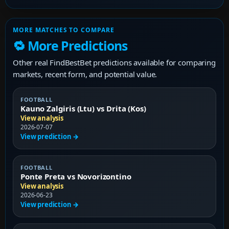
MORE MATCHES TO COMPARE
🔁 More Predictions
Other real FindBestBet predictions available for comparing
markets, recent form, and potential value.
FOOTBALL
Kauno Zalgiris (Ltu) vs Drita (Kos)
View analysis
2026-07-07
View prediction →
FOOTBALL
Ponte Preta vs Novorizontino
View analysis
2026-06-23
View prediction →