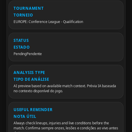
TOURNAMENT
TORNEIO
EUROPE: Conference League - Qualification
STATUS
ESTADO
Pending
Pendente
ANALYSIS TYPE
TIPO DE ANÁLISE
AI preview based on available match context.
Prévia IA baseada
no contexto disponível do jogo.
USEFUL REMINDER
NOTA ÚTIL
Always check lineups, injuries and live conditions before the
match.
Confirma sempre onzes, lesões e condições ao vivo antes