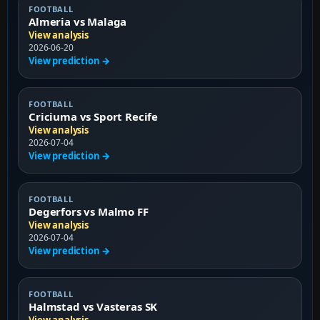
FOOTBALL
Almeria vs Malaga
View analysis
2026-06-20
View prediction →
FOOTBALL
Criciuma vs Sport Recife
View analysis
2026-07-04
View prediction →
FOOTBALL
Degerfors vs Malmo FF
View analysis
2026-07-04
View prediction →
FOOTBALL
Halmstad vs Vasteras SK