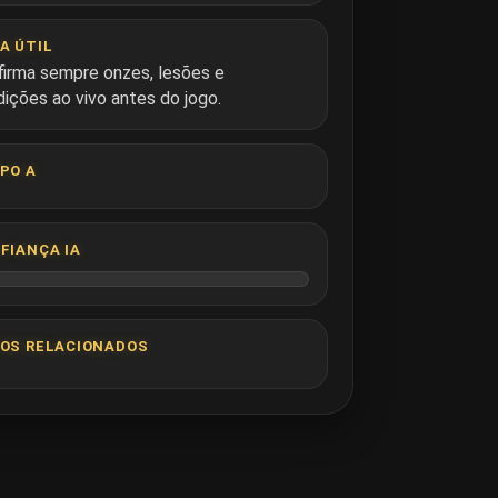
A ÚTIL
firma sempre onzes, lesões e
ições ao vivo antes do jogo.
PO A
FIANÇA IA
OS RELACIONADOS