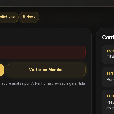
edictions
📰 News
Cont
TOR
FIF
Voltar ao Mundial
EST
Pen
ebol e análise por IA. Nenhuma previsão é garantida.
TIP
Prév
do j