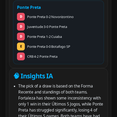
Ponte Preta
D
Ponte Preta 0-2 Novorizontino
D
Juventude 3-0 Ponte Preta
D
Ponte Preta 1-2 Cuiaba
E
Ponte Preta 0-0 Botafogo SP
D
CRB 4-2 Ponte Preta
🧠 Insights IA
The pick of a draw is based on the Forma
Recente and standings of both teams.
Fortaleza has shown some inconsistency with
only 1 win in their Últimos 5 Jogos, while Ponte
Preta has struggled significantly, losing 4 of
their Últimos 5 games. Both teams have had