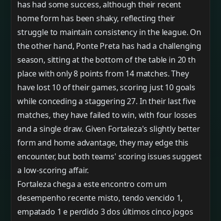
has had some success, although their recent
home form has been shaky, reflecting their
struggle to maintain consistency in the league. On
the other hand, Ponte Preta has had a challenging
season, sitting at the bottom of the table in 20 th
place with only 8 points from 14 matches. They
have lost 10 of their games, scoring just 10 goals
while conceding a staggering 27. In their last five
matches, they have failed to win, with four losses
and a single draw. Given Fortaleza's slightly better
form and home advantage, they may edge this
encounter, but both teams' scoring issues suggest
a low-scoring affair.
Fortaleza chega a este encontro com um
desempenho recente misto, tendo vencido 1,
empatado 1 e perdido 3 dos últimos cinco jogos