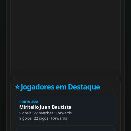
⭐ Jogadores em Destaque
FORTALEZA
Miritello Juan Bautista
9 goals · 22 matches · Forwards
9 golos · 22 jogos · Forwards