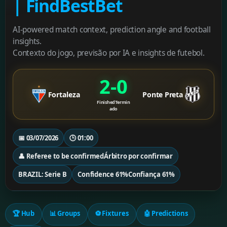
| FindBestBet
AI-powered match context, prediction angle and football
insights.
Contexto do jogo, previsão por IA e insights de futebol.
2-0
Fortaleza
Ponte Preta
Finished
Termin
ado
📅 03/07/2026
🕒 01:00
👤
Referee to be confirmed
Árbitro por confirmar
BRAZIL: Serie B
Confidence 61%
Confiança 61%
🏆 Hub
📊 Groups
⚽ Fixtures
🤖 Predictions