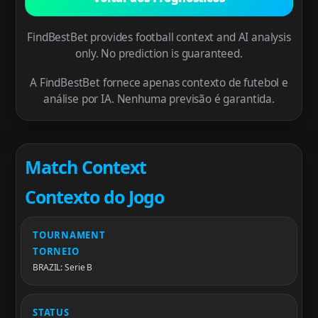
FindBestBet provides football context and AI analysis
only. No prediction is guaranteed.
A FindBestBet fornece apenas contexto de futebol e
análise por IA. Nenhuma previsão é garantida.
Match Context
Contexto do Jogo
TOURNAMENT
TORNEIO
BRAZIL: Serie B
STATUS