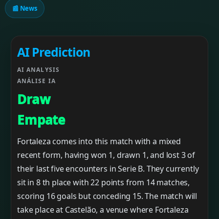
📰 News
AI Prediction
AI ANALYSIS
ANÁLISE IA
Draw
Empate
Fortaleza comes into this match with a mixed
recent form, having won 1, drawn 1, and lost 3 of
their last five encounters in Serie B. They currently
sit in 8 th place with 22 points from 14 matches,
scoring 16 goals but conceding 15. The match will
take place at Castelão, a venue where Fortaleza