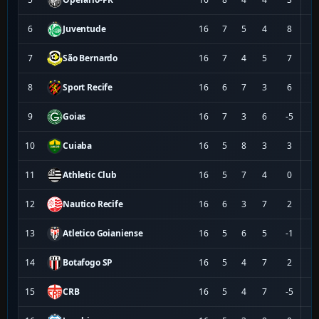
6
Juventude
16
7
5
4
8
2
7
São Bernardo
16
7
4
5
7
2
8
Sport Recife
16
6
7
3
6
2
9
Goias
16
7
3
6
-5
2
10
Cuiaba
16
5
8
3
3
2
11
Athletic Club
16
5
7
4
0
2
12
Nautico Recife
16
6
3
7
2
2
13
Atletico Goianiense
16
5
6
5
-1
2
14
Botafogo SP
16
5
4
7
2
1
15
CRB
16
5
4
7
-5
1