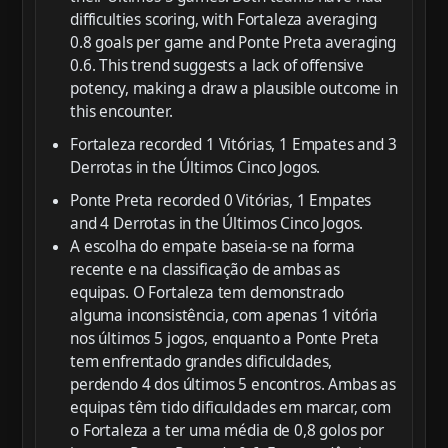
difficulties scoring, with Fortaleza averaging
0.8 goals per game and Ponte Preta averaging
0.6. This trend suggests a lack of offensive
potency, making a draw a plausible outcome in
this encounter.
Fortaleza recorded 1 Vitórias, 1 Empates and 3
Derrotas in the Últimos Cinco Jogos.
Ponte Preta recorded 0 Vitórias, 1 Empates
and 4 Derrotas in the Últimos Cinco Jogos.
A escolha do empate baseia-se na forma
recente e na classificação de ambas as
equipas. O Fortaleza tem demonstrado
alguma inconsistência, com apenas 1 vitória
nos últimos 5 jogos, enquanto a Ponte Preta
tem enfrentado grandes dificuldades,
perdendo 4 dos últimos 5 encontros. Ambas as
equipas têm tido dificuldades em marcar, com
o Fortaleza a ter uma média de 0,8 golos por