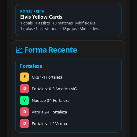
PONTE PRETA
Elvis Yellow Cards
1 goals · 1 assists · 18 matches · Midfielders
1 golos · 1 assistências · 18 jogos · Midfielders
📈 Forma Recente
Fortaleza
E
CRB 1-1 Fortaleza
D
Fortaleza 0-3 America MG
V
Nautico 0-1 Fortaleza
D
Vitoria 2-1 Fortaleza
D
Fortaleza 1-2 Vitoria