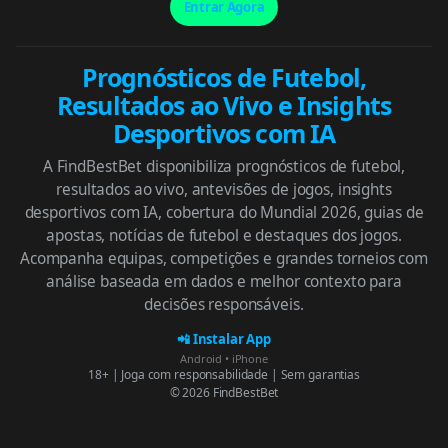
Entrar Agora
Prognósticos de Futebol,
Resultados ao Vivo e Insights
Desportivos com IA
A FindBestBet disponibiliza prognósticos de futebol,
resultados ao vivo, antevisões de jogos, insights
desportivos com IA, cobertura do Mundial 2026, guias de
apostas, notícias de futebol e destaques dos jogos.
Acompanha equipas, competições e grandes torneios com
análise baseada em dados e melhor contexto para
decisões responsáveis.
📲 Instalar App
Android • iPhone
18+ | Joga com responsabilidade | Sem garantias
© 2026 FindBestBet