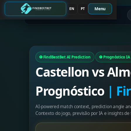
Menu
EN
PT
⚽ FindBestBet AI Prediction
⚽ Prognóstico IA
Castellon vs Alm
Prognóstico
| F
AI-powered match context, prediction angle and 
Contexto do jogo, previsão por IA e insights de 