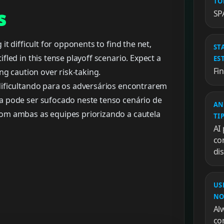
TO
s
SP
it difficult for opponents to find the net,
ST
fled in this tense playoff scenario. Expect a
ES
Fi
ng caution over risk-taking.
dificultando para os adversários encontrarem
a pode ser sufocado neste tenso cenário de
AN
com ambas as equipes priorizando a cautela
TI
AI
co
di
US
NO
Alw
co