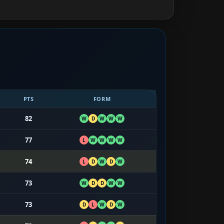
PTS
FORM
82
W
D
W
W
W
77
L
W
W
W
W
74
L
D
W
D
W
73
W
D
D
W
W
73
D
L
W
D
W