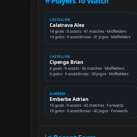
⭐ Players To Watch
CASTELLON
Calatrava Alex
14 goals · 8 assists · 41 matches · Midfielders
14 golos · 8 assistências · 41 jogos · Midfielders
CASTELLON
Cipenga Brian
6 goals · 9 assists · 30 matches · Midfielders
6 golos · 9 assistências · 30 jogos · Midfielders
ALMERIA
Embarba Adrian
16 goals · 9 assists · 42 matches · Forwards
16 golos · 9 assistências · 42 jogos · Forwards