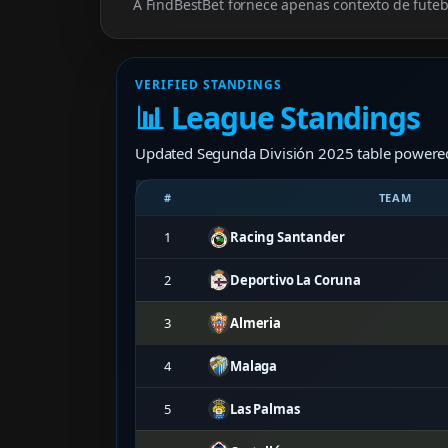
A FindBestBet fornece apenas contexto de futeb
VERIFIED STANDINGS
📊 League Standings
Updated Segunda División 2025 table powered
#
TEAM
1
Racing Santander
2
Deportivo La Coruna
3
Almeria
4
Malaga
5
Las Palmas