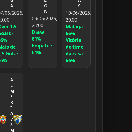
G
L
A
A
O
S
N
07/06/2026,
10/06/2026,
09/06/2026,
20:00
20:00
20:00
Over 1.5
Malaga ·
Draw ·
Goals ·
66%
61%
66%
Vitória
Empate ·
Mais de
do time
61%
,5 Gols ·
da casa ·
66%
66%
A
L
M
E
R
I
A
V
S
M