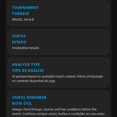
TOURNAMENT
TORNEIO
BRAZIL: Serie B
STATUS
ESTADO
Finished
Terminado
ANALYSIS TYPE
TIPO DE ANÁLISE
AI preview based on available match context.
Prévia IA baseada
no contexto disponível do jogo.
USEFUL REMINDER
NOTA ÚTIL
Always check lineups, injuries and live conditions before the
match.
Confirma sempre onzes, lesões e condições ao vivo antes