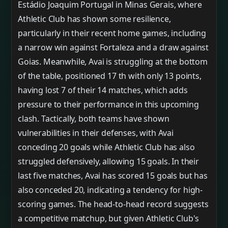
Estádio Joaquim Portugal in Minas Gerais, where
Athletic Club has shown some resilience,
particularly in their recent home games, including
a narrow win against Fortaleza and a draw against
Goias. Meanwhile, Avai is struggling at the bottom
of the table, positioned 17 th with only 13 points,
having lost 7 of their 14 matches, which adds
pressure to their performance in this upcoming
clash. Tactically, both teams have shown
vulnerabilities in their defenses, with Avai
conceding 20 goals while Athletic Club has also
struggled defensively, allowing 15 goals. In their
last five matches, Avai has scored 15 goals but has
also conceded 20, indicating a tendency for high-
scoring games. The head-to-head record suggests
a competitive matchup, but given Athletic Club's