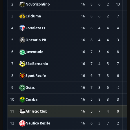
2
Novorizontino
16
8
6
2
13
3
3
Criciuma
16
8
6
2
7
3
4
Fortaleza EC
16
8
4
4
4
2
5
Operario-PR
16
8
4
4
3
2
6
Juventude
16
7
5
4
8
2
7
São Bernardo
16
7
4
5
7
2
8
Sport Recife
16
6
7
3
6
2
9
Goias
16
7
3
6
-5
2
10
Cuiaba
16
5
8
3
3
2
11
Athletic Club
16
5
7
4
0
2
12
Nautico Recife
16
6
3
7
2
2