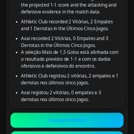
the projected 1-1 score and the attacking and
defensive evidence in the match data.
Athletic Club recorded 2 Vitórias, 2 Empates
and 1 Derrotas in the Últimos Cinco Jogos.
Avai recorded 2 Vitórias, 0 Empates and 3
Derrotas in the Últimos Cinco Jogos.
A seleção Mais de 1,5 Golos está alinhada com
o resultado previsto de 1-1 e com os dados
ofensivos e defensivos do encontro.
Athletic Club registou 2 vitórias, 2 empates e 1
derrotas nos últimos cinco jogos.
Avai registou 2 vitórias, 0 empates e 3
derrotas nos últimos cinco jogos.
Compare Offers