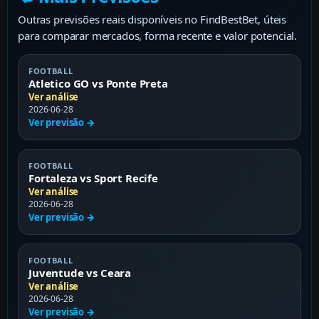
Outras previsões reais disponíveis no FindBestBet, úteis
para comparar mercados, forma recente e valor potencial.
FOOTBALL
Atletico GO vs Ponte Preta
Ver análise
2026-06-28
Ver previsão →
FOOTBALL
Fortaleza vs Sport Recife
Ver análise
2026-06-28
Ver previsão →
FOOTBALL
Juventude vs Ceara
Ver análise
2026-06-28
Ver previsão →